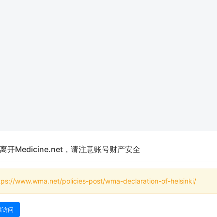
离开Medicine.net，请注意账号财产安全
tps://www.wma.net/policies-post/wma-declaration-of-helsinki/
续访问