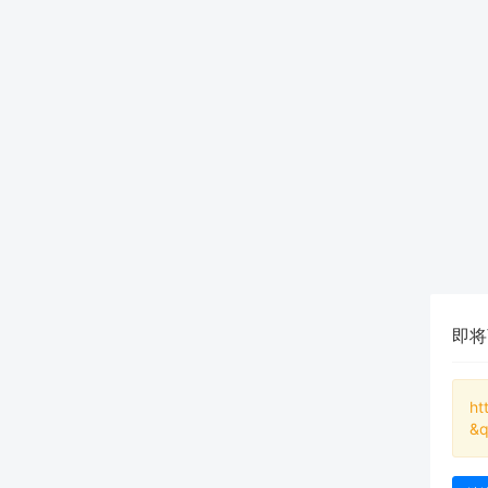
即将
ht
&q