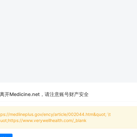
离开Medicine.net，请注意账号财产安全
tps://medlineplus.gov/ency/article/002044.htm&quot; \t
uot;https://www.verywellhealth.com/_blank