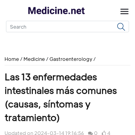
Home
/
Medicine
/
Gastroenterology
/
Las 13 enfermedades
intestinales más comunes
(causas, síntomas y
tratamiento)
Updated on 2024-03-14 19:16:56
0
4